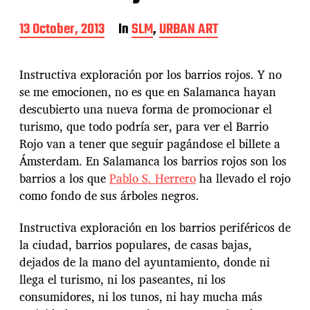
P
13 October, 2013
In
SLM
,
URBAN ART
o
s
t
Instructiva exploración por los barrios rojos. Y no
d
se me emocionen, no es que en Salamanca hayan
a
descubierto una nueva forma de promocionar el
t
e
turismo, que todo podría ser, para ver el Barrio
Rojo van a tener que seguir pagándose el billete a
Ámsterdam. En Salamanca los barrios rojos son los
barrios a los que
Pablo S. Herrero
ha llevado el rojo
como fondo de sus árboles negros.
Instructiva exploración en los barrios periféricos de
la ciudad, barrios populares, de casas bajas,
dejados de la mano del ayuntamiento, donde ni
llega el turismo, ni los paseantes, ni los
consumidores, ni los tunos, ni hay mucha más