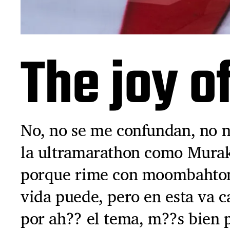
The joy o
No, no se me confundan, no n
la ultramarathon como Murak
porque rime con moombahton, 
vida puede, pero en esta va 
por ah?? el tema, m??s bien p