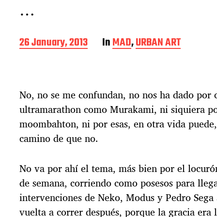
…
P
26 January, 2013
In
MAD
,
URBAN ART
o
s
t
d
No, no se me confundan, no nos ha dado por c
a
t
ultramarathon como Murakami, ni siquiera p
e
moombahton, ni por esas, en otra vida puede,
camino de que no.
No va por ahí el tema, más bien por el locurón
de semana, corriendo como posesos para llega
intervenciones de Neko, Modus y Pedro Sega a
vuelta a correr después, porque la gracia era l