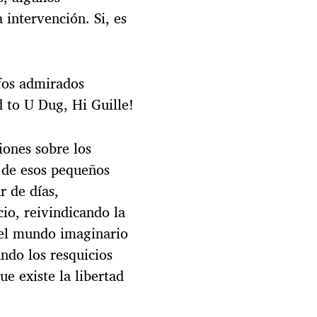
 intervención. Si, es
fos admirados
d to U Dug, Hi Guille!
iones sobre los
n de esos pequeños
r de días,
io, reivindicando la
 el mundo imaginario
ndo los resquicios
e existe la libertad