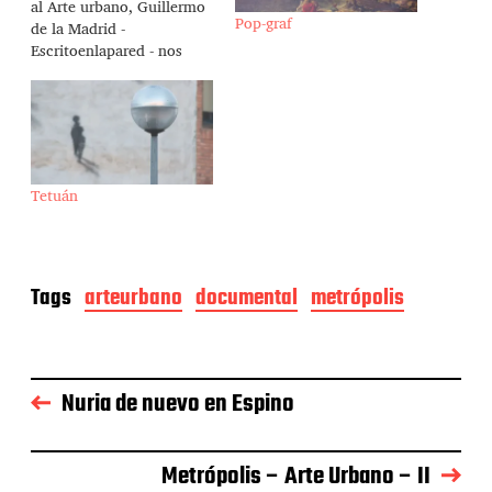
al Arte urbano, Guillermo
Pop-graf
de la Madrid -
Escritoenlapared - nos
gu??a por el barrio de
Lavapi??s, donde pr??
cticamente se respira Arte
urbano en cada metro
cuadrado de pared,
mostr??ndonos las obras
Tetuán
de E...
Tags
arteurbano
documental
metrópolis
Nuria de nuevo en Espino
Metrópolis – Arte Urbano – II