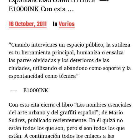
E1000INK Con esta …
P
16 October, 2011
In
Varios
o
s
t
“Cuando intervienes un espacio público, la sutileza
d
es tu herramienta principal, humaniza o ensalza
a
las partes olvidadas y los deterioros de las
t
e
ciudades, utilizando el abandono como soporte y la
espontaneidad como técnica”
—- E1000INK
Con esta cita cierra el libro “Los nombres esenciales
del arte urbano y del graffiti español”, de Mario
Suárez, publicado recientemente. En él quizá no
están todos los que son, pero si son todos los que
están. A continuación todos los enlaces a las