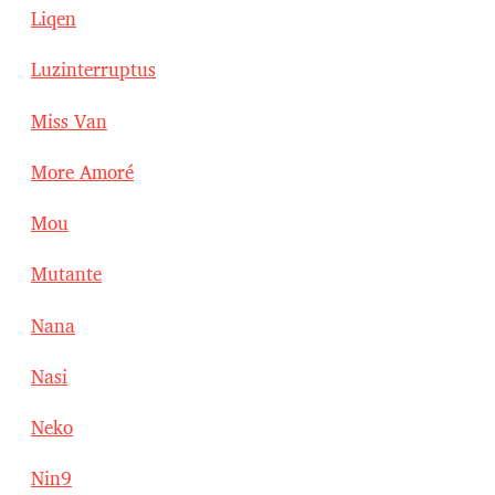
Liqen
Luzinterruptus
Miss Van
More Amoré
Mou
Mutante
Nana
Nasi
Neko
Nin9