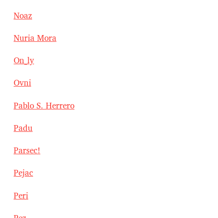
Noaz
Nuria Mora
On_ly
Ovni
Pablo S. Herrero
Padu
Parsec!
Pejac
Peri
Pez