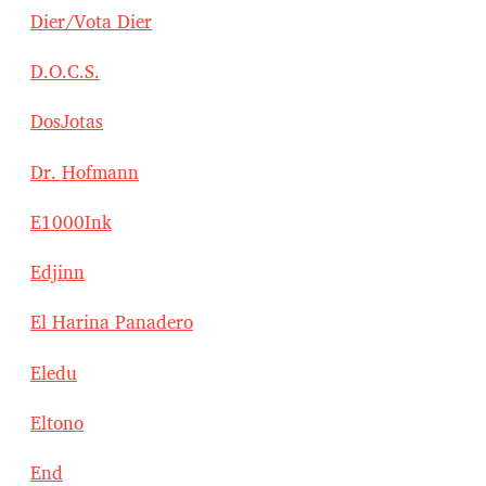
Dier/Vota Dier
D.O.C.S.
DosJotas
Dr. Hofmann
E1000Ink
Edjinn
El Harina Panadero
Eledu
Eltono
End