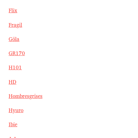
Flix
Fragil
Göla
GR170
H101
HD
Hombresgrises
Hyuro
Ibie