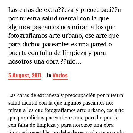
Las caras de extra??eza y preocupaci??n
por nuestra salud mental con la que
algunos paseantes nos miran a los que
fotografiamos arte urbano, ese arte que
para dichos paseantes es una pared o
puerta con falta de limpieza y para
nosotros una obra ??nic…
P
5 August, 2011
In
Varios
o
s
t
Las caras de extrañeza y preocupación por nuestra
d
salud mental con la que algunos paseantes nos
a
miran a los que fotografiamos arte urbano, ese arte
t
e
que para dichos paseantes es una pared o puerta
con falta de limpieza y para nosotros una obra
única e irrepetible, no debe de ser nada comparado