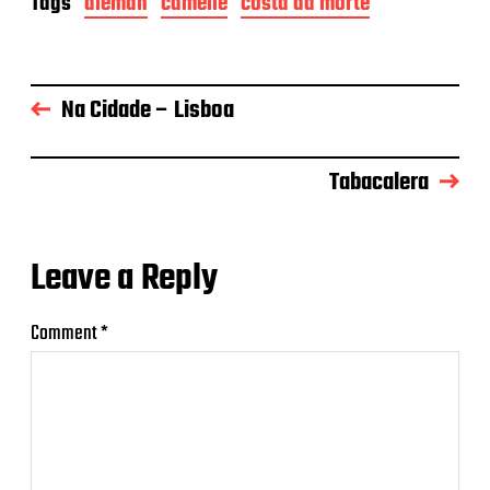
Tags
alemán
camelle
costa da morte
Na Cidade – Lisboa
Tabacalera
Leave a Reply
Comment
*