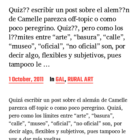
Quiz?? escribir un post sobre el alem??n
de Camelle parezca off-topic o como
poco peregrino. Quiz??, pero como los
l??mites entre “arte”, “basura”, “calle”,
“museo”, “oficial”, “no oficial” son, por
decir algo, flexibles y subjetivos, pues
tampoco le …
P
1 October, 2011
In
GAL
,
RURAL ART
o
s
t
Quizá escribir un post sobre el alemán de Camelle
d
parezca off-topic o como poco peregrino. Quizá,
a
pero como los límites entre “arte”, “basura”,
t
e
“calle”, “museo”, “oficial”, “no oficial” son, por
decir algo, flexibles y subjetivos, pues tampoco le
voy a dar más vueltas.