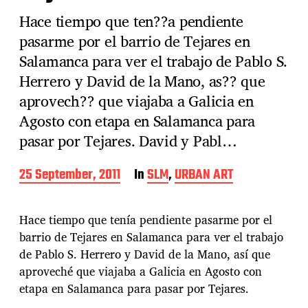
Hace tiempo que ten??a pendiente
pasarme por el barrio de Tejares en
Salamanca para ver el trabajo de Pablo S.
Herrero y David de la Mano, as?? que
aprovech?? que viajaba a Galicia en
Agosto con etapa en Salamanca para
pasar por Tejares. David y Pabl…
P
25 September, 2011
In
SLM
,
URBAN ART
o
s
t
Hace tiempo que tenía pendiente pasarme por el
d
barrio de Tejares en Salamanca para ver el trabajo
a
de Pablo S. Herrero y David de la Mano, así que
t
e
aproveché que viajaba a Galicia en Agosto con
etapa en Salamanca para pasar por Tejares.