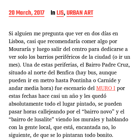
P
20 March, 2017
In
LIS
,
URBAN ART
o
s
t
Si alguien me pregunta que ver en dos días en
d
Lisboa, casi que recomendaría comer algo por
a
Mouraría y luego salir del centro para dedicarse a
t
e
ver solo los barrios periféricos de la ciudad (o ir un
mes). Una de estas periferias, el Bairro Padre Cruz,
situado al norte del Benfica (hay bus, aunque
pueden ir en metro hasta Pontinha o Carnide y
andar media hora) fue escenario del
MURO I
por
estas fechas hace casi un año y les quedó
absolutamente todo el lugar pintado, se pueden
pasar horas callejeando por el “bairro novo” y el
“bairro de lusalite” viendo los murales y hablando
con la gente local, que está, encantada no, lo
siguiente, de que se lo pintaran todo bonito.