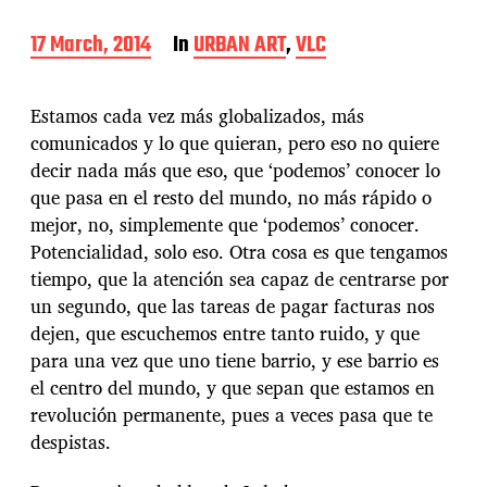
P
17 March, 2014
In
URBAN ART
,
VLC
o
s
t
Estamos cada vez más globalizados, más
d
comunicados y lo que quieran, pero eso no quiere
a
decir nada más que eso, que ‘podemos’ conocer lo
t
e
que pasa en el resto del mundo, no más rápido o
mejor, no, simplemente que ‘podemos’ conocer.
Potencialidad, solo eso. Otra cosa es que tengamos
tiempo, que la atención sea capaz de centrarse por
un segundo, que las tareas de pagar facturas nos
dejen, que escuchemos entre tanto ruido, y que
para una vez que uno tiene barrio, y ese barrio es
el centro del mundo, y que sepan que estamos en
revolución permanente, pues a veces pasa que te
despistas.