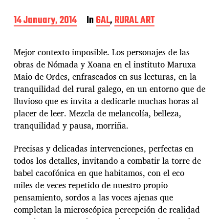
P
14 January, 2014
In
GAL
,
RURAL ART
o
s
t
Mejor contexto imposible. Los personajes de las
d
obras de Nómada y Xoana en el instituto Maruxa
a
Maio de Ordes, enfrascados en sus lecturas, en la
t
e
tranquilidad del rural galego, en un entorno que de
lluvioso que es invita a dedicarle muchas horas al
placer de leer. Mezcla de melancolía, belleza,
tranquilidad y pausa, morriña.
Precisas y delicadas intervenciones, perfectas en
todos los detalles, invitando a combatir la torre de
babel cacofónica en que habitamos, con el eco
miles de veces repetido de nuestro propio
pensamiento, sordos a las voces ajenas que
completan la microscópica percepción de realidad