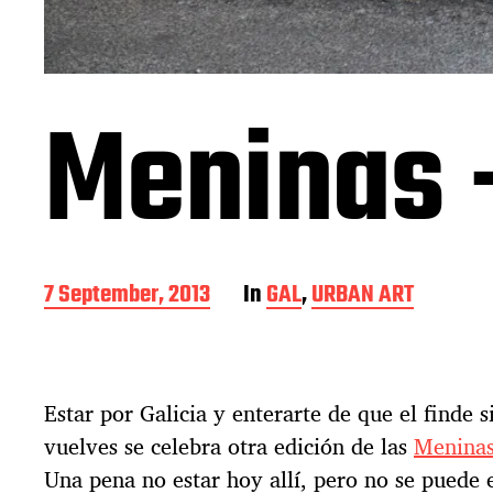
Meninas 
P
7 September, 2013
In
GAL
,
URBAN ART
o
s
t
d
Estar por Galicia y enterarte de que el finde s
a
t
vuelves se celebra otra edición de las
Meninas
e
Una pena no estar hoy allí, pero no se puede e