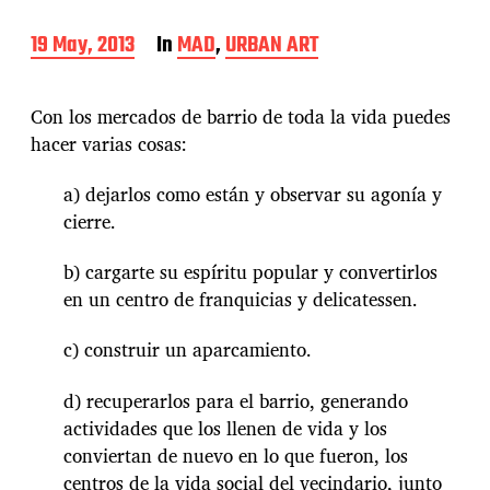
P
19 May, 2013
In
MAD
,
URBAN ART
o
s
t
Con los mercados de barrio de toda la vida puedes
d
hacer varias cosas:
a
t
a) dejarlos como están y observar su agonía y
e
cierre.
b) cargarte su espíritu popular y convertirlos
en un centro de franquicias y delicatessen.
c) construir un aparcamiento.
d) recuperarlos para el barrio, generando
actividades que los llenen de vida y los
conviertan de nuevo en lo que fueron, los
centros de la vida social del vecindario, junto