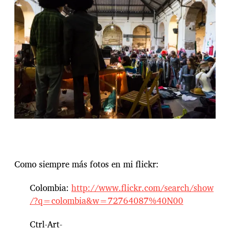
Como siempre más fotos en mi flickr:
Colombia:
http://www.flickr.com/search/show
/?q=colombia&w=72764087%40N00
Ctrl-Art-