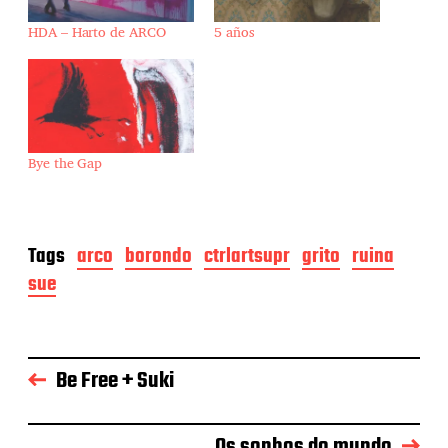
HDA – Harto de ARCO
5 años
Bye the Gap
Tags
arco
borondo
ctrlartsupr
grito
ruina
sue
Be Free + Suki
Os sonhos do mundo