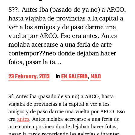
S??. Antes iba (pasado de ya no) a ARCO,
hasta viajaba de provincias a la capital a
ver a los amigos y de paso darme una
vuelta por ARCO. Eso era antes. Antes
molaba acercarse a una feria de arte
contempor??neo donde dejaban hacer
fotos, pasar la ta…
P
23 February, 2013
In
EN GALERIA
,
MAD
o
s
t
Sí. Antes iba (pasado de ya no) a ARCO, hasta
d
viajaba de provincias a la capital a ver a los
a
amigos y de paso darme una vuelta por ARCO. Eso
t
e
era
antes
. Antes molaba acercarse a una feria de
arte contemporáneo donde dejaban hacer fotos,
pasar la tarde recorriendo las galerías e intentar