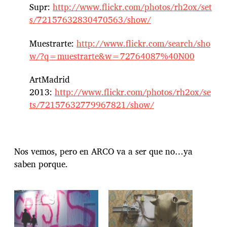
Supr:
http://www.flickr.com/photos/rh2ox/set
s/72157632830470563/show/
Muestrarte:
http://www.flickr.com/search/sho
w/?q=muestrarte&w=72764087%40N00
ArtMadrid
2013:
http://www.flickr.com/photos/rh2ox/se
ts/72157632779967821/show/
Nos vemos, pero en ARCO va a ser que no…ya
saben porque.