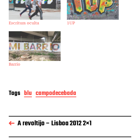
Escritura oculta
1UP
Barrio
Tags
blu
campodecebada
A revoltijo – Lisboa 2012 2×1