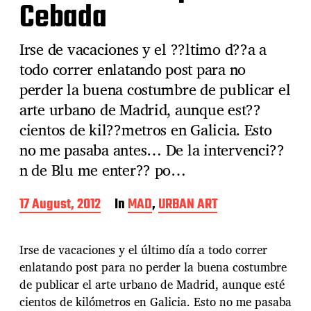
Cebada
Irse de vacaciones y el ??ltimo d??a a
todo correr enlatando post para no
perder la buena costumbre de publicar el
arte urbano de Madrid, aunque est??
cientos de kil??metros en Galicia. Esto
no me pasaba antes… De la intervenci??
n de Blu me enter?? po…
P
17 August, 2012
In
MAD
,
URBAN ART
o
s
t
Irse de vacaciones y el último día a todo correr
d
enlatando post para no perder la buena costumbre
a
de publicar el arte urbano de Madrid, aunque esté
t
e
cientos de kilómetros en Galicia. Esto no me pasaba