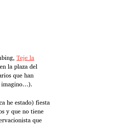
mbing,
Teje la
en la plaza del
arios que han
r, imagino…).
a he estado) fiesta
os y que no tiene
ervacionista que