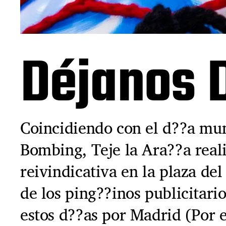
Déjanos 
Coincidiendo con el d??a mun
Bombing, Teje la Ara??a real
reivindicativa en la plaza d
de los ping??inos publicitari
estos d??as por Madrid (Por 