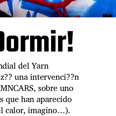
Dormir!
dial del Yarn
iz?? una intervenci??n
el MNCARS, sobre uno
os que han aparecido
el calor, imagino…).