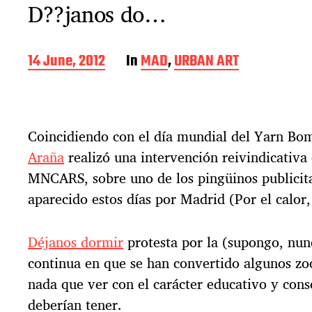
D??janos do…
P
14 June, 2012
In
MAD
,
URBAN ART
o
s
t
d
Coincidiendo con el día mundial del Yarn Bo
a
t
Araña
realizó una intervención reivindicativa 
e
MNCARS, sobre uno de los pingüinos publicit
aparecido estos días por Madrid (Por el calo
Déjanos dormir
protesta por la (supongo, nunc
continua en que se han convertido algunos zo
nada que ver con el carácter educativo y cons
deberían tener.