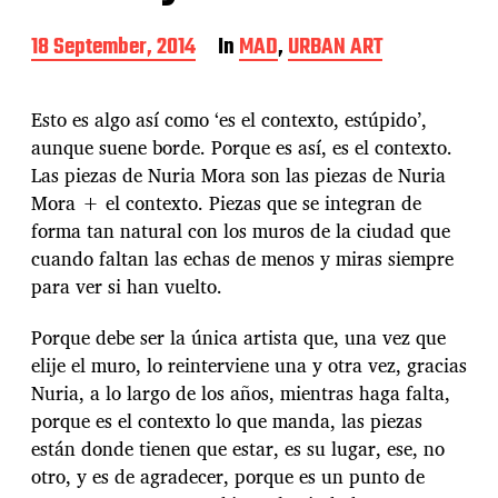
P
18 September, 2014
In
MAD
,
URBAN ART
o
s
t
Esto es algo así como ‘es el contexto, estúpido’,
d
aunque suene borde. Porque es así, es el contexto.
a
Las piezas de Nuria Mora son las piezas de Nuria
t
e
Mora + el contexto. Piezas que se integran de
forma tan natural con los muros de la ciudad que
cuando faltan las echas de menos y miras siempre
para ver si han vuelto.
Porque debe ser la única artista que, una vez que
elije el muro, lo reinterviene una y otra vez, gracias
Nuria, a lo largo de los años, mientras haga falta,
porque es el contexto lo que manda, las piezas
están donde tienen que estar, es su lugar, ese, no
otro, y es de agradecer, porque es un punto de