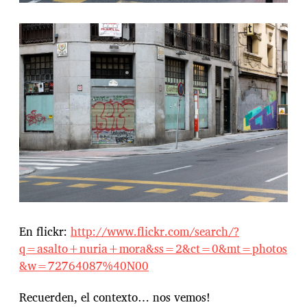
En flickr:
http://www.flickr.com/search/?
q=asalto+nuria+mora&ss=2&ct=0&mt=photos
&w=72764087%40N00
Recuerden, el contexto… nos vemos!