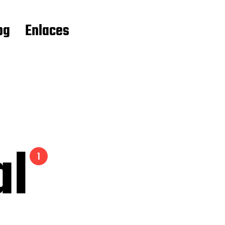
og
Enlaces
al
1